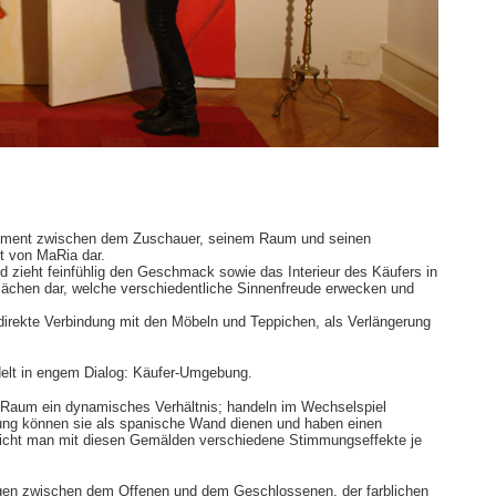
 Element zwischen dem Zuschauer, seinem Raum und seinen
it von MaRia dar.
und zieht feinfühlig den Geschmack sowie das Interieur des Käufers in
flächen dar, welche verschiedentliche Sinnenfreude erwecken und
direkte Verbindung mit den Möbeln und Teppichen, als Verlängerung
delt in engem Dialog: Käufer-Umgebung.
n Raum ein dynamisches Verhältnis; handeln im Wechselspiel
ng können sie als spanische Wand dienen und haben einen
eicht man mit diesen Gemälden verschiedene Stimmungseffekte je
gen zwischen dem Offenen und dem Geschlossenen, der farblichen