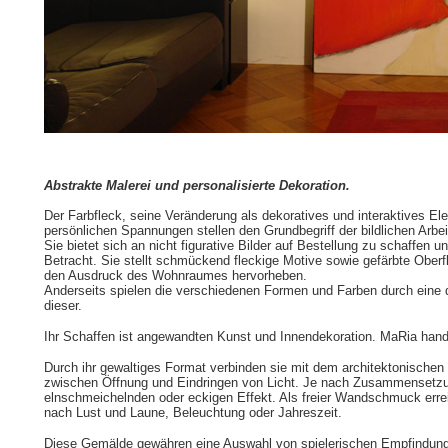
Abstrakte Malerei und personalisierte Dekoration.
Der Farbfleck, seine Veränderung als dekoratives und interaktives
persönlichen Spannungen stellen den Grundbegriff der bildlichen Arbe
Sie bietet sich an nicht figurative Bilder auf Bestellung zu schaffen 
Betracht. Sie stellt schmückend fleckige Motive sowie gefärbte Ober
den Ausdruck des Wohnraumes hervorheben.
Anderseits spielen die verschiedenen Formen und Farben durch eine 
dieser.
Ihr Schaffen ist angewandten Kunst und Innendekoration. MaRia han
Durch ihr gewaltiges Format verbinden sie mit dem architektonische
zwischen Öffnung und Eindringen von Licht. Je nach Zusammensetzu
elnschmeichelnden oder eckigen Effekt. Als freier Wandschmuck err
nach Lust und Laune, Beleuchtung oder Jahreszeit.
Diese Gemälde gewähren eine Auswahl von spielerischen Empfindun